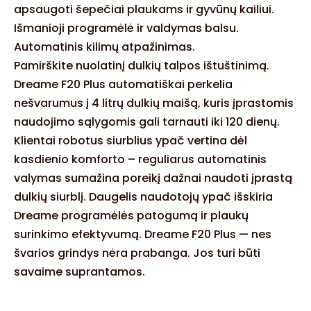
apsaugoti šepečiai plaukams ir gyvūnų kailiui.
Išmanioji programėlė ir valdymas balsu.
Automatinis kilimų atpažinimas.
Pamirškite nuolatinį dulkių talpos ištuštinimą.
Dreame F20 Plus automatiškai perkelia
nešvarumus į 4 litrų dulkių maišą, kuris įprastomis
naudojimo sąlygomis gali tarnauti iki 120 dienų.
Klientai robotus siurblius ypač vertina dėl
kasdienio komforto – reguliarus automatinis
valymas sumažina poreikį dažnai naudoti įprastą
dulkių siurblį. Daugelis naudotojų ypač išskiria
Dreame programėlės patogumą ir plaukų
surinkimo efektyvumą. Dreame F20 Plus — nes
švarios grindys nėra prabanga. Jos turi būti
savaime suprantamos.