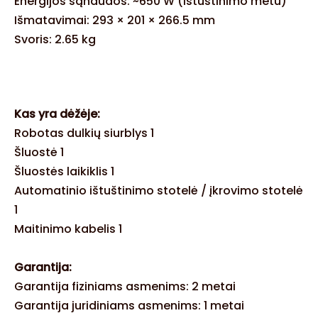
Energijos sąnaudos: ~650 W (ištuštinimo metu)
Išmatavimai: 293 × 201 × 266.5 mm
Svoris: 2.65 kg
Kas yra dėžėje:
Robotas dulkių siurblys 1
Šluostė 1
Šluostės laikiklis 1
Automatinio ištuštinimo stotelė / įkrovimo stotelė
1
Maitinimo kabelis 1
Garantija:
Garantija fiziniams asmenims: 2 metai
Garantija juridiniams asmenims: 1 metai