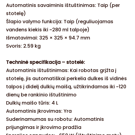
Automatinis savaiminis ištuštinimas: Taip (per
stotelę)
Šlapio valymo funkcija: Taip (reguliuojamas
vandens kiekis iki ~280 ml talpoje)
Išmatavimai: 325 × 325 × 94.7 mm
Svoris: 2.59 kg
Techninė specifikacija – stotelė:
Automatinis ištuštinimas: Kai robotas grįžta į
stotelę, jis automatiškai perkelia dulkes iš vidinės
talpos į didelį dulkių maišą, užtikrindamas iki ~120
dienų be rankinio ištuštinimo
Dulkių maišo tūris: 4 L
Automatinis įkrovimas: Yra
Suderinamumas su robotu: Automatinis
prijungimas ir įkrovimo pradžia