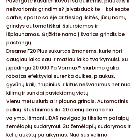
Pavargote kasdien kovoti su dulkėmis, plaukais ir
nešvariomis grindimis? Įsivaizduokite – kol esate
darbe, sporto salėje ar tiesiog ilsitės, jūsų namų
grindys automatiškai išsiurbiamos ir
išplaunamos. Grįžkite namo į švarias grindis be
pastangų.
Dreame F20 Plus sukurtas žmonėms, kurie nori
daugiau laiko sau ir mažiau laiko tvarkymuisi. Su
įspūdinga 20 000 Pa Vormax™ siurbimo galia
robotas efektyviai surenka dulkes, plaukus,
gyvūnų kailį, trupinius ir kitus nešvarumus net nuo
kilimų ir sunkiai pasiekiamų vietų.
Vienu metu siurbia ir plauna grindis. Automatinis
dulkių ištuštinimas iki 120 dienų be rankinio
valymo. Išmani LiDAR navigacija tiksliam patalpų
žemėlapių sudarymui. 3D žemėlapių sudarymas ir
kelių aukštų palaikymas. Nuo susivėlimo