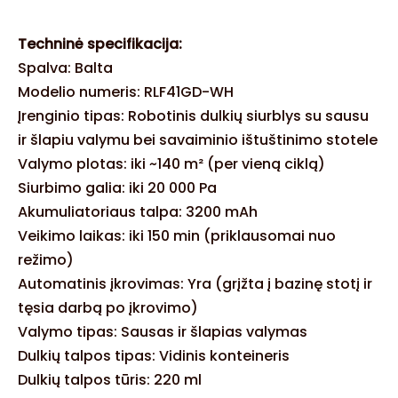
Techninė specifikacija:
Spalva: Balta
Modelio numeris: RLF41GD-WH
Įrenginio tipas: Robotinis dulkių siurblys su sausu
ir šlapiu valymu bei savaiminio ištuštinimo stotele
Valymo plotas: iki ~140 m² (per vieną ciklą)
Siurbimo galia: iki 20 000 Pa
Akumuliatoriaus talpa: 3200 mAh
Veikimo laikas: iki 150 min (priklausomai nuo
režimo)
Automatinis įkrovimas: Yra (grįžta į bazinę stotį ir
tęsia darbą po įkrovimo)
Valymo tipas: Sausas ir šlapias valymas
Dulkių talpos tipas: Vidinis konteineris
Dulkių talpos tūris: 220 ml