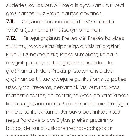
sudėties, kokios buvo Pirkėjo įsigyta. Kartu turi būti
grąžinamos ir už Prekę gautos dovanos.
7.11.
Grąžinant būtina pateikti PVM sąskaitą
faktūrą (jos numerį) ir užsakymo numerį.
7.12.
Pirkėjui grąžinus Prekes dėl Prekės kokybės
trūkumų, Pardavėjas įsipareigoja visiškai grąžinti
Pirkėjui už nekokybišką Prekę sumokėtą kainą ir
atlyginti pristatymo bei grąžinimo išlaidas. Jei
grąžinama tik dalis Prekių, pristatymo išlaidos
grąžinamos tik tuo atveju, jeigu likusioms to paties
užsakymo Prekėms, perkant tik jas, būtų taikytas
mažesnis tarifas, nei tarifas, taikytas perkant Prekes
kartu su grąžinamomis Prekėmis ir tik apimtimi, lygia
minėtų tarifų skirtumui. Jei buvo pasirinktas kitas
negu Pardavėjo pasiūlytas prekės grąžinimo
būdas, dėl kurio susidarė neproporcingos ar