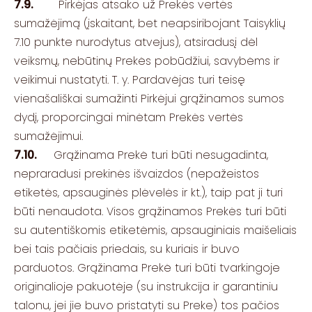
7.9.
Pirkėjas atsako už Prekės vertės
sumažėjimą (įskaitant, bet neapsiribojant Taisyklių
7.10 punkte nurodytus atvejus), atsiradusį dėl
veiksmų, nebūtinų Prekės pobūdžiui, savybėms ir
veikimui nustatyti. T. y. Pardavėjas turi teisę
vienašališkai sumažinti Pirkėjui grąžinamos sumos
dydį, proporcingai minėtam Prekės vertės
sumažėjimui.
7.10.
Grąžinama Prekė turi būti nesugadinta,
nepraradusi prekinės išvaizdos (nepažeistos
etiketės, apsauginės plėvelės ir kt.), taip pat ji turi
būti nenaudota. Visos grąžinamos Prekės turi būti
su autentiškomis etiketėmis, apsauginiais maišeliais
bei tais pačiais priedais, su kuriais ir buvo
parduotos. Grąžinama Prekė turi būti tvarkingoje
originalioje pakuotėje (su instrukcija ir garantiniu
talonu, jei jie buvo pristatyti su Preke) tos pačios