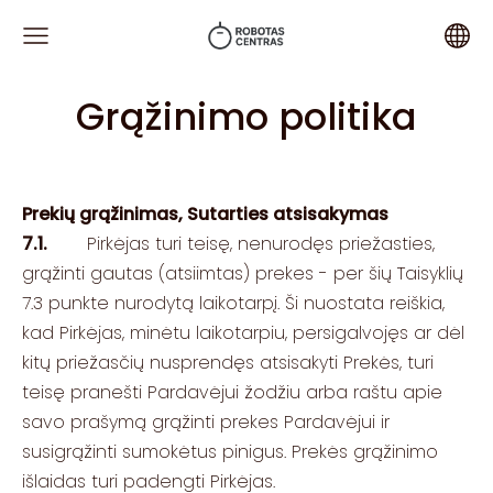
Grąžinimo politika
Prekių grąžinimas, Sutarties atsisakymas
7.1.
Pirkėjas turi teisę, nenurodęs priežasties,
grąžinti gautas (atsiimtas) prekes - per šių Taisyklių
7.3 punkte nurodytą laikotarpį. Ši nuostata reiškia,
kad Pirkėjas, minėtu laikotarpiu, persigalvojęs ar dėl
kitų priežasčių nusprendęs atsisakyti Prekės, turi
teisę pranešti Pardavėjui žodžiu arba raštu apie
savo prašymą grąžinti prekes Pardavėjui ir
susigrąžinti sumokėtus pinigus. Prekės grąžinimo
išlaidas turi padengti Pirkėjas.