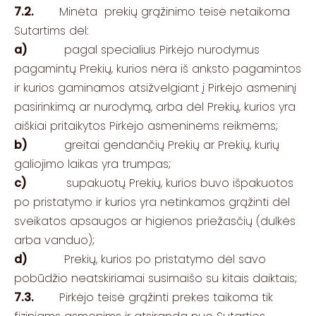
7.2.
Minėta prekių grąžinimo teisė netaikoma
Sutartims dėl:
a)
pagal specialius Pirkėjo nurodymus
pagamintų Prekių, kurios nėra iš anksto pagamintos
ir kurios gaminamos atsižvelgiant į Pirkėjo asmeninį
pasirinkimą ar nurodymą, arba dėl Prekių, kurios yra
aiškiai pritaikytos Pirkėjo asmeninėms reikmėms;
b)
greitai gendančių Prekių ar Prekių, kurių
galiojimo laikas yra trumpas;
c)
supakuotų Prekių, kurios buvo išpakuotos
po pristatymo ir kurios yra netinkamos grąžinti dėl
sveikatos apsaugos ar higienos priežasčių (dulkės
arba vanduo);
d)
Prekių, kurios po pristatymo dėl savo
pobūdžio neatskiriamai susimaišo su kitais daiktais;
7.3.
Pirkėjo teisė grąžinti prekes taikoma tik