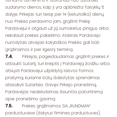
fiziniams asmenims ir atsiranda nuo Sutarties
sudarymo dienos, kaip ji yra apibrėžta Taisyklių 5
dalyje. Pirkėjas turi teisę per 14 (keturiolika) dienų
nuo Prekės perdavimo jam, grąžinti Prekę
Pardavėjui ir atgauti už ją sumokėtus pinigus arba
reikalauti prekės pakeitimo. Atskirais Pardavėjo
nurodytais atvejais kokybiškos Prekės gali būti
grąžinamos ir per ilgesnį terminą.
7.4.
Pirkėjas, pageidaudamas grąžinti prekes ir
atšaukti Sutartį, turi kreiptis į Pardavėją žodžiu arba
atsiųsti Pardavėjui užpildytą laisvos formos
prašymą, kuriame būtų išdėstytas sprendimas
atsisakyti Sutarties. Gavęs Pirkėjo pranešimą,
Pardavėjas nedelsdamas išsiunčia patvirtinimą
apie pranešimo gavimą.
7.5.
Prekės grąžinamos SIA „RUNDMAN“
parduotuvėse (išskyrus firmines parduotuves),