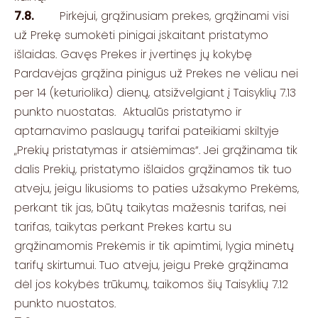
7.8.
Pirkėjui, grąžinusiam prekes, grąžinami visi
už Prekę sumokėti pinigai įskaitant pristatymo
išlaidas. Gavęs Prekes ir įvertinęs jų kokybę
Pardavėjas grąžina pinigus už Prekes ne vėliau nei
per 14 (keturiolika) dienų, atsižvelgiant į Taisyklių 7.13
punkto nuostatas. Aktualūs pristatymo ir
aptarnavimo paslaugų tarifai pateikiami skiltyje
„Prekių pristatymas ir atsiėmimas“. Jei grąžinama tik
dalis Prekių, pristatymo išlaidos grąžinamos tik tuo
atveju, jeigu likusioms to paties užsakymo Prekėms,
perkant tik jas, būtų taikytas mažesnis tarifas, nei
tarifas, taikytas perkant Prekes kartu su
grąžinamomis Prekėmis ir tik apimtimi, lygia minėtų
tarifų skirtumui. Tuo atveju, jeigu Prekė grąžinama
dėl jos kokybės trūkumų, taikomos šių Taisyklių 7.12
punkto nuostatos.