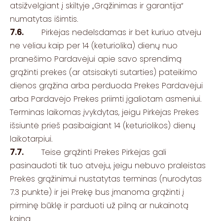
atsižvelgiant į skiltyje „Grąžinimas ir garantija“
numatytas išimtis.
7.6.
Pirkėjas nedelsdamas ir bet kuriuo atveju
ne vėliau kaip per 14 (keturiolika) dienų nuo
pranešimo Pardavėjui apie savo sprendimą
grąžinti prekes (ar atsisakyti sutarties) pateikimo
dienos grąžina arba perduoda Prekes Pardavėjui
arba Pardavėjo Prekes priimti įgaliotam asmeniui.
Terminas laikomas įvykdytas, jeigu Pirkėjas Prekes
išsiuntė prieš pasibaigiant 14 (keturiolikos) dienų
laikotarpiui.
7.7.
Teise grąžinti Prekes Pirkėjas gali
pasinaudoti tik tuo atveju, jeigu nebuvo praleistas
Prekės grąžinimui nustatytas terminas (nurodytas
7.3 punkte) ir jei Prekę bus įmanoma grąžinti į
pirminę būklę ir parduoti už pilną ar nukainotą
kainą.