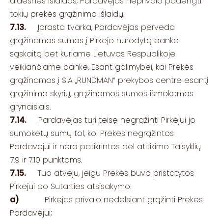
didesnės išlaidos, Pardavėjas neprivalo padengti
tokių prekės grąžinimo išlaidų.
7.13.
Įprasta tvarka, Pardavėjas perveda
grąžinamas sumas į Pirkėjo nurodytą banko
sąskaitą bet kuriame Lietuvos Respublikoje
veikiančiame banke. Esant galimybei, kai Prekės
grąžinamos į SIA „RUNDMAN“ prekybos centre esantį
grąžinimo skyrių, grąžinamos sumos išmokamos
grynaisiais.
7.14.
Pardavėjas turi teisę negrąžinti Pirkėjui jo
sumokėtų sumų tol, kol Prekės negrąžintos
Pardavėjui ir nėra patikrintos dėl atitikimo Taisyklių
7.9 ir 7.10 punktams.
7.15.
Tuo atveju, jeigu Prekės buvo pristatytos
Pirkėjui po Sutarties atsisakymo:
a)
Pirkėjas privalo nedelsiant grąžinti Prekes
Pardavėjui;