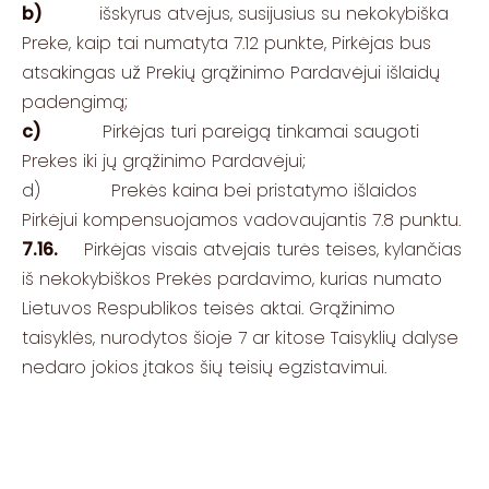
b)
išskyrus atvejus, susijusius su nekokybiška
Preke, kaip tai numatyta 7.12 punkte, Pirkėjas bus
atsakingas už Prekių grąžinimo Pardavėjui išlaidų
padengimą;
c)
Pirkėjas turi pareigą tinkamai saugoti
Prekes iki jų grąžinimo Pardavėjui;
d) Prekės kaina bei pristatymo išlaidos
Pirkėjui kompensuojamos vadovaujantis 7.8 punktu.
7.16.
Pirkėjas visais atvejais turės teises, kylančias
iš nekokybiškos Prekės pardavimo, kurias numato
Lietuvos Respublikos teisės aktai. Grąžinimo
taisyklės, nurodytos šioje 7 ar kitose Taisyklių dalyse
nedaro jokios įtakos šių teisių egzistavimui.