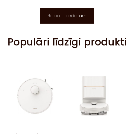
iRobot piederumi
Populāri līdzīgi produkti