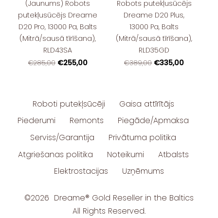
(Jaunums) Robots
Robots putekļusūcējs
putekļusūcējs Dreame
Dreame D20 Plus,
D20 Pro, 13000 Pa, Balts
13000 Pa, Balts
(Mitrā/sausā tīrīšana),
(Mitrā/sausā tīrīšana),
RLD43SA
RLD35GD
€255,00
€335,00
€285,00
€389,00
Roboti putekļsūcēji
Gaisa attīrītājs
Piederumi
Remonts
Piegāde/Apmaksa
Serviss/Garantija
Privātuma politika
Atgriešanas politika
Noteikumi
Atbalsts
Elektrostacijas
Uzņēmums
©2026 Dreame
®
Gold Reseller in the Baltics
All Rights Reserved.