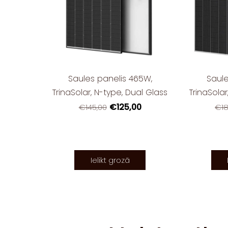
Saules panelis 465W,
Saule
TrinaSolar, N-type, Dual Glass
TrinaSolar
€125,00
€145,00
€18
Ielikt grozā