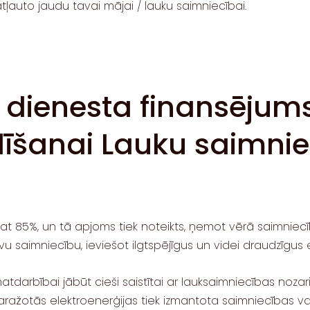
 atļauto jaudu tavai mājai / lauku saimniecībai.
 dienesta finansējum
dīšanai Lauku saimni
t 85%, un tā apjoms tiek noteikts, ņemot vērā saimniecības 
u saimniecību, ieviešot ilgtspējīgus un videi draudzīgus e
arbībai jābūt cieši saistītai ar lauksaimniecības nozari. 
ražotās elektroenerģijas tiek izmantota saimniecības vaj