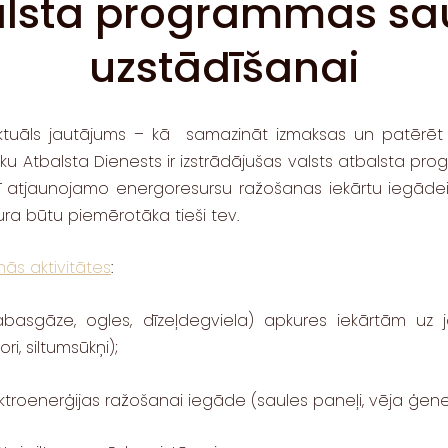
alsta programmas sa
uzstādīšanai
aliek aktuāls jautājums – kā samazināt izmaksas un patē
uku Atbalsta Dienests ir izstrādājušas valsts atbalsta p
ī atjaunojamo energoresursu ražošanas iekārtu iegādei un
a būtu piemērotāka tieši tev.
ās aktivitātes
:
abasgāze, ogles, dīzeļdegviela) apkures iekārtām uz
i, siltumsūkņi);
roenerģijas ražošanai iegāde (saules paneļi, vēja ģener