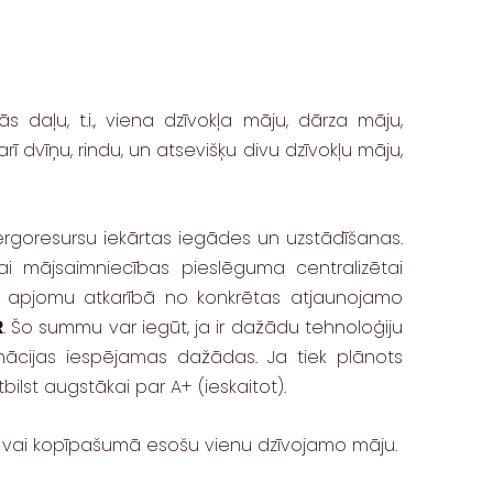
 daļu, t.i., viena dzīvokļa māju, dārza māju,
 dvīņu, rindu, un atsevišķu divu dzīvokļu māju,
ergoresursu iekārtas iegādes un uzstādīšanas.
ai mājsaimniecības pieslēguma centralizētai
a apjomu atkarībā no konkrētas atjaunojamo
R
. Šo summu var iegūt, ja ir dažādu tehnoloģiju
nācijas iespējamas dažādas. Ja tiek plānots
ilst augstākai par A+ (ieskaitot).
mā vai kopīpašumā esošu vienu dzīvojamo māju.