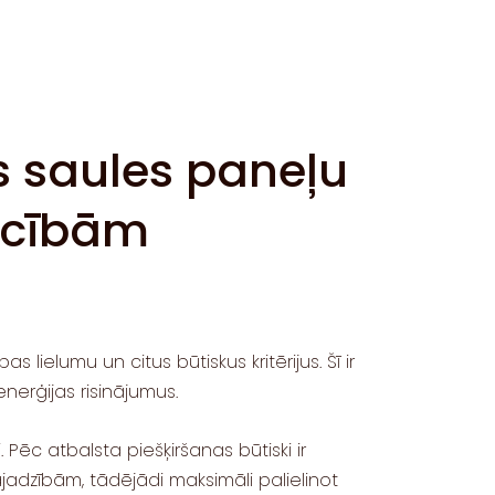
s saules paneļu
ecībām
lielumu un citus būtiskus kritērijus. Šī ir
nerģijas risinājumus.
Pēc atbalsta piešķiršanas būtiski ir
adzībām, tādējādi maksimāli palielinot