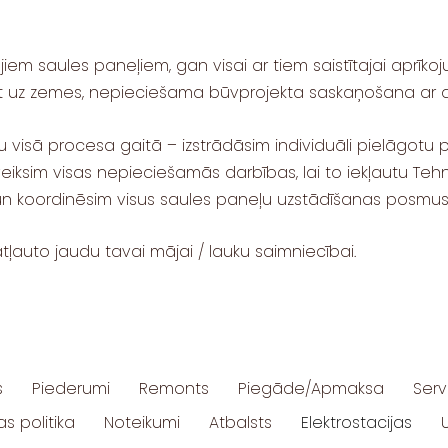
iem saules paneļiem, gan visai ar tiem saistītajai aprīkoj
īt uz zemes, nepieciešama būvprojekta saskaņošana ar a
isā procesa gaitā – izstrādāsim individuāli pielāgotu pi
eiksim visas nepieciešamās darbības, lai to iekļautu Tehn
un koordinēsim visus saules paneļu uzstādīšanas posmus – n
 atļauto jaudu tavai mājai / lauku saimniecībai.
s
Piederumi
Remonts
Piegāde/Apmaksa
Serv
s politika
Noteikumi
Atbalsts
Elektrostacijas