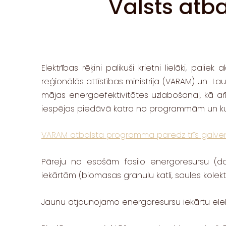
Valsts atb
Elektrības rēķini palikuši krietni lielāki, p
reģionālās attīstības ministrija (VARAM) un La
mājas energoefektivitātes uzlabošanai, kā ar
iespējas piedāvā katra no programmām un kur
VARAM atbalsta programma paredz trīs galven
Pāreju no esošām fosilo energoresursu (d
iekārtām (biomasas granulu katli, saules kolektor
Jaunu atjaunojamo energoresursu iekārtu elekt