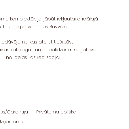
uma komplektācijai jābūt iekļautai oficiālajā
ttiecīgo pašvaldības Būvvaldi.
edāvājumu, kas atbilst tieši Jūsu
ikas katalogā. Turklāt palīdzēsim sagatavot
o idejas līdz realizācijai.
iss/Garantija
Privātuma politika
Uzņēmums