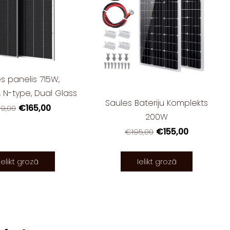
s panelis 715W,
, N-type, Dual Glass
Saules Bateriju Komplekts
€165,00
9,00
200W
€155,00
€195,00
Ielikt grozā
Ielikt grozā