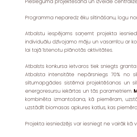
Pieslēguma projektēšana un izveide centralizē
Programma neparedz ēku siltināšanu, logu no
Atbalstu iespējams saņemt projekta iesniedzē
individuālu dzīvojamo māju un vasarnīcu ar kok
lai tajā īstenotu plānotās aktivitātes.
Atbalsts konkursa ietvaros tiek sniegts gran
Atbalsta intensitāte nepārsniegs 70% no si
siltumapgādes sistēmai projektēšanas un s
energoresursu iekārtas un tās parametriem.
M
kombinēta izmantošana, kā piemēram, uzstād
uzstādīt biomasas apkures katlus, kas piemēroti
Projekta iesniedzējs var iesniegt ne vairāk k