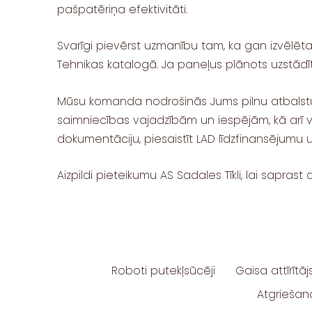
pašpatēriņa efektivitāti.
Svarīgi pievērst uzmanību tam, ka gan izvēlētaj
Tehnikas katalogā. Ja paneļus plānots uzstād
Mūsu komanda nodrošinās Jums pilnu atbalstu v
saimniecības vajadzībām un iespējām, kā arī v
dokumentāciju, piesaistīt LAD līdzfinansējumu 
Aizpildi pieteikumu AS Sadales Tīkli, lai saprast
Roboti putekļsūcēji
Gaisa attīrītāj
Atgriešana