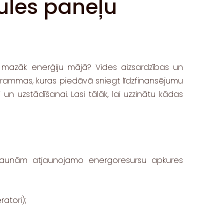
ules paneļu
rēt mazāk enerģiju mājā? Vides aizsardzības un
rogrammas, kuras piedāvā sniegt līdzfinansējumu
 uzstādīšanai. Lasi tālāk, lai uzzinātu kādas
 jaunām atjaunojamo energoresursu apkures
atori);