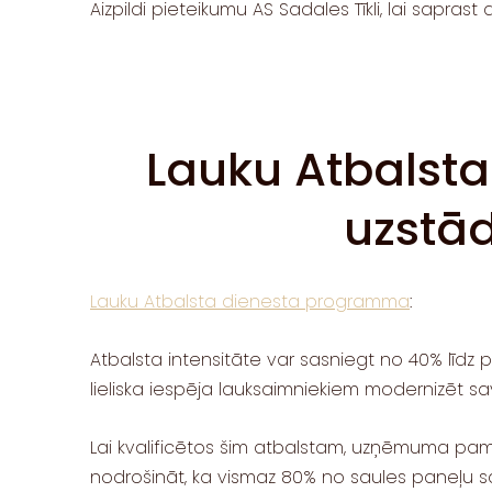
Aizpildi pieteikumu AS Sadales Tīkli, lai saprast
Lauku Atbalsta
uzstā
Lauku Atbalsta dienesta programma
:
Atbalsta intensitāte var sasniegt no 40% līdz pa
lieliska iespēja lauksaimniekiem modernizēt sav
Lai kvalificētos šim atbalstam, uzņēmuma pamatd
nodrošināt, ka vismaz 80% no saules paneļu sa