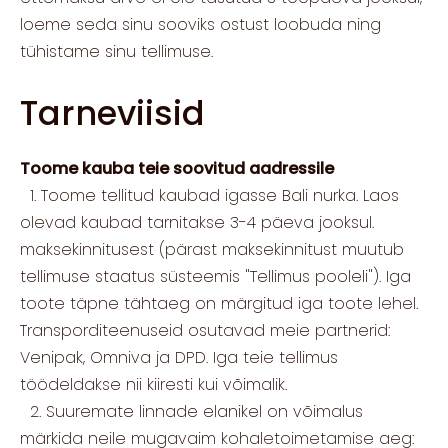
loeme seda sinu sooviks ostust loobuda ning
tühistame sinu tellimuse.
Tarneviisid
Toome kauba teie soovitud aadressile
1. Toome tellitud kaubad igasse Bali nurka. Laos
olevad kaubad tarnitakse 3-4 päeva jooksul.
maksekinnitusest (pärast maksekinnitust muutub
tellimuse staatus süsteemis "Tellimus pooleli"). Iga
toote täpne tähtaeg on märgitud iga toote lehel.
Transporditeenuseid osutavad meie partnerid:
Venipak, Omniva ja DPD. Iga teie tellimus
töödeldakse nii kiiresti kui võimalik.
2. Suuremate linnade elanikel on võimalus
märkida neile mugavaim kohaletoimetamise aeg: