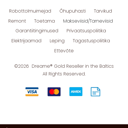
Robottolmuimejad
Õhupuhasti
Tarvikud
Remont
Toetama
Makseviisid/Tarneviisid
Garantiitingimused
Privaatsuspoliitika
Elektrijaamad
Leping
Tagastuspoliitika
Ettevõte
©2026 Dreame® Gold Reseller in the Baltics
All Rights Reserved.