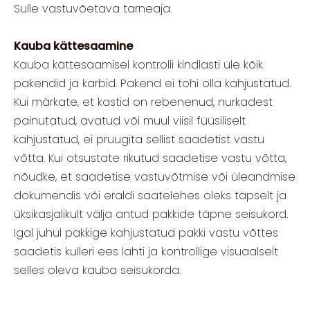
Sulle vastuvõetava tarneaja.
Kauba kättesaamine
Kauba kättesaamisel kontrolli kindlasti üle kõik
pakendid ja karbid. Pakend ei tohi olla kahjustatud.
Kui märkate, et kastid on rebenenud, nurkadest
painutatud, avatud või muul viisil füüsiliselt
kahjustatud, ei pruugita sellist saadetist vastu
võtta. Kui otsustate rikutud saadetise vastu võtta,
nõudke, et saadetise vastuvõtmise või üleandmise
dokumendis või eraldi saatelehes oleks täpselt ja
üksikasjalikult välja antud pakkide täpne seisukord.
Igal juhul pakkige kahjustatud pakki vastu võttes
saadetis kulleri ees lahti ja kontrollige visuaalselt
selles oleva kauba seisukorda.