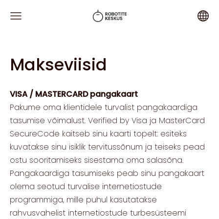
Makseviisid
VISA / MASTERCARD pangakaart
Pakume oma klientidele turvalist pangakaardiga
tasumise võimalust. Verified by Visa ja MasterCard
SecureCode kaitseb sinu kaarti topelt: esiteks
kuvatakse sinu isiklik tervitussõnum ja teiseks pead
ostu sooritamiseks sisestama oma salasõna.
Pangakaardiga tasumiseks peab sinu pangakaart
olema seotud turvalise internetiostude
programmiga, mille puhul kasutatakse
rahvusvahelist internetiostude turbesüsteemi