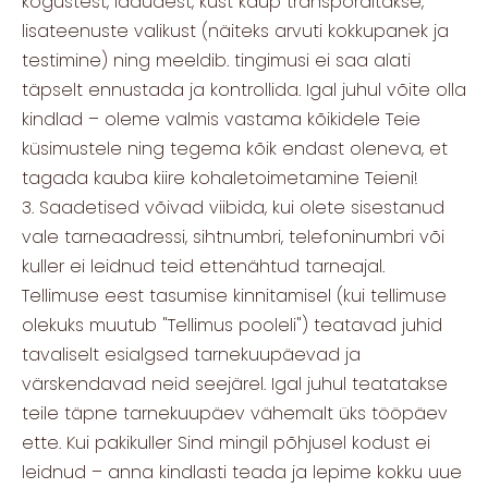
kogustest, ladudest, kust kaup transporditakse,
lisateenuste valikust (näiteks arvuti kokkupanek ja
testimine) ning meeldib. tingimusi ei saa alati
täpselt ennustada ja kontrollida. Igal juhul võite olla
kindlad – oleme valmis vastama kõikidele Teie
küsimustele ning tegema kõik endast oleneva, et
tagada kauba kiire kohaletoimetamine Teieni!
3. Saadetised võivad viibida, kui olete sisestanud
vale tarneaadressi, sihtnumbri, telefoninumbri või
kuller ei leidnud teid ettenähtud tarneajal.
Tellimuse eest tasumise kinnitamisel (kui tellimuse
olekuks muutub "Tellimus pooleli") teatavad juhid
tavaliselt esialgsed tarnekuupäevad ja
värskendavad neid seejärel. Igal juhul teatatakse
teile täpne tarnekuupäev vähemalt üks tööpäev
ette. Kui pakikuller Sind mingil põhjusel kodust ei
leidnud – anna kindlasti teada ja lepime kokku uue