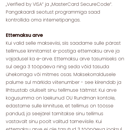
„Verified by VISA” ja „MasterCard SecureCode”.
Pangakaardi seotust programmiga saad
kontrollida oma internetipangas.
Ettemaksu arve
Kui valid selle makseviisi, siis saadame sulle pärast
tellimuse kinnitamist e-postiga ettemaksu arve ja
vajadusel ka e-arve. Ettemaksu arve tasumiseks on
sul aega 3 tööpäeva ning seda võid tasuda
ühekorraga või mitmes osas. Maksekorraldusele
palume sul märkida viitenumber - see kiirendab ja
lihtsustab oluliselt sinu tellimuse täitmist. Kui arve
kogusumma on laekunud OU Rundman kontole,
edastame sulle kinnituse, et tellimus on töösse
pandud, ja seejärel tarnitakse sinu tellimus
vastavalt sinu poolt valitud tarneviisile. Kui
ettemaksu arve ei ole tasutud 3 tööpäeva jooksul,