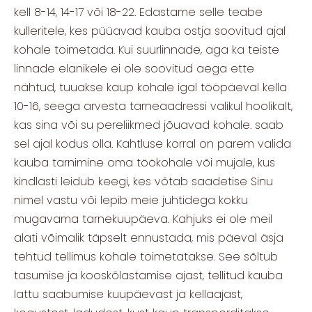
kell 8-14, 14-17 või 18-22. Edastame selle teabe
kulleritele, kes püüavad kauba ostja soovitud ajal
kohale toimetada. Kui suurlinnade, aga ka teiste
linnade elanikele ei ole soovitud aega ette
nähtud, tuuakse kaup kohale igal tööpäeval kella
10-16, seega arvesta tarneaadressi valikul hoolikalt,
kas sina või su pereliikmed jõuavad kohale. saab
sel ajal kodus olla. Kahtluse korral on parem valida
kauba tarnimine oma töökohale või mujale, kus
kindlasti leidub keegi, kes võtab saadetise Sinu
nimel vastu või lepib meie juhtidega kokku
mugavama tarnekuupäeva. Kahjuks ei ole meil
alati võimalik täpselt ennustada, mis päeval äsja
tehtud tellimus kohale toimetatakse. See sõltub
tasumise ja kooskõlastamise ajast, tellitud kauba
lattu saabumise kuupäevast ja kellaajast,