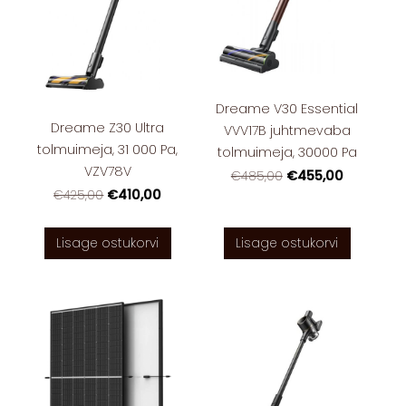
Dreame V30 Essential
Dreame Z30 Ultra
VVV17B juhtmevaba
tolmuimeja, 31 000 Pa,
tolmuimeja, 30000 Pa
VZV78V
€455,00
€485,00
€410,00
€425,00
Lisage ostukorvi
Lisage ostukorvi