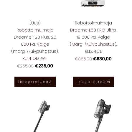
(Uus)
Robottolmuimeja
Robottolmuimeja
Dreame L50 PRO Ultra,
Dreame F20 Plus, 20
19 500 Pa, Valge
000 Pa, Valge
(Märg-/Kuivpuhastus),
(märg-/kuivpuhastus),
RLL84CE
RLF41GD-WH
€830,00
€865,00
€235,00
€255,00
Lisage ostukorvi
Lisage ostukorvi