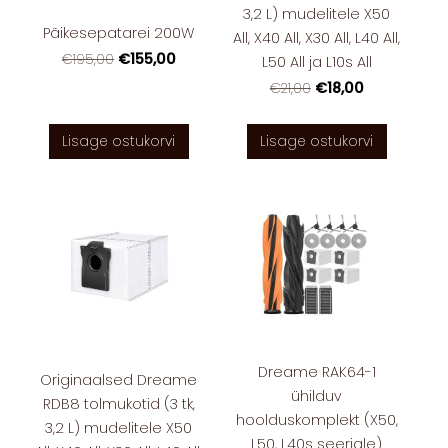
3,2 L) mudelitele X50
Päikesepatarei 200W
All, X40 All, X30 All, L40 All,
€155,00
€195,00
L50 All ja L10s All
€18,00
€21,00
Lisage ostukorvi
Lisage ostukorvi
Dreame RAK64-1
Originaalsed Dreame
ühilduv
RDB8 tolmukotid (3 tk,
hoolduskomplekt (X50,
3,2 L) mudelitele X50
L50, L40s seeriale)