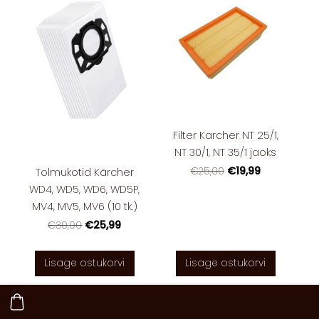
Filter Karcher NT 25/1,
NT 30/1, NT 35/1 jaoks
€19,99
€25,00
Tolmukotid Kärcher
WD4, WD5, WD6, WD5P,
MV4, MV5, MV6 (10 tk.)
€25,99
€30,00
Lisage ostukorvi
Lisage ostukorvi