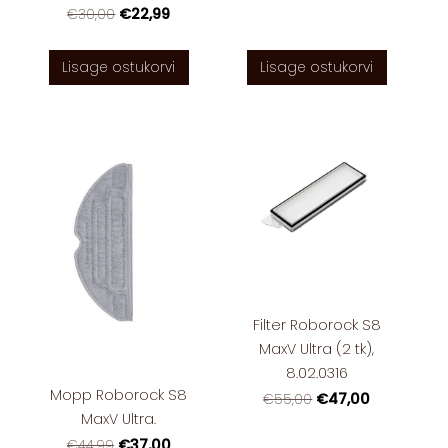
€22,99
€30,00
Lisage ostukorvi
Lisage ostukorvi
Filter Roborock S8
MaxV Ultra (2 tk),
8.02.0316
Mopp Roborock S8
€47,00
€55,00
MaxV Ultra.
€37,00
€44,99