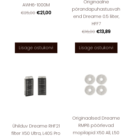
Originaalne
AWH6-1000M
põrandapuhastusvah
€21,00
€25,00
end Dreame 0.5 liiter,
HFF7
€13,89
€16,00
Lisage ostukorvi
Lisage ostukorvi
Originaalsed Dreame
RMP8 pöörlevad
Ühilduv Dreame RHF21
mopilapid X50 All, L50
filter X50 Ultra, L40S Pro