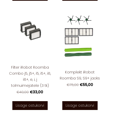
Filter iRobot Roomba
Komplekt iRobot
Combo j5, j5+, i5, i5+, i8,
Roomba S9, S9+ jaoks
i8+, e, i, j
€55,00
€75,00
tolmuimejatele (3 tk)
€33,00
€40,00
Lisage ostukorvi
Lisage ostukorvi