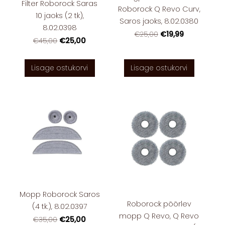
Filter Roborock Saras
Roborock Q Revo Curv,
10 jaoks (2 tk),
Saros jaoks, 8.02.0380
8.02.0398
€19,99
€25,00
€25,00
€45,00
Lisage ostukorvi
Lisage ostukorvi
Mopp Roborock Saros
Roborock pöörlev
(4 tk.), 8.02.0397
mopp Q Revo, Q Revo
€25,00
€35,00