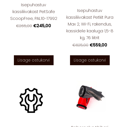
Isepuhastuv
Isepuhastuv
kassiliivakast PetSafe
kassiliivakast Petkit Pura
ScoopFree, PAL10-17992
Max 2, Wi-Fi, rakendus,
€245,00
€265,00
kassidele kaaluga 1,5-8
kg, 76 liitrit
€559,00
€625,00
Lisage ostukorvi
Lisage ostukorvi