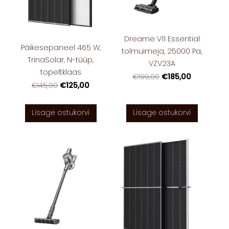
Dreame V11 Essential
Päikesepaneel 465 W,
tolmuimeja, 25000 Pa,
TrinaSolar, N-tüüp,
VZV23A
topeltklaas
€185,00
€199,00
€125,00
€145,00
Lisage ostukorvi
Lisage ostukorvi