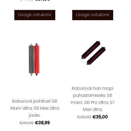
Lisage ostukorvi
Lisage ostukorvi
Roborock hari mopi
puhastamiseks S8
Roborock põhihari S8
maxV, S8 Pro Ultra, S7
MaxV Ultra, S8 Max Ultra
Max Ultra.
jaoks.
€35,00
€39,00
€38,99
€49,99