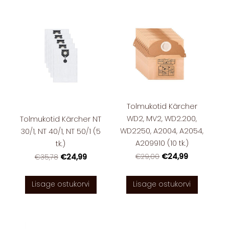
Tolmukotid Kärcher
WD2, MV2, WD2.200,
Tolmukotid Kärcher NT
WD2250, A2004, A2054,
30/1, NT 40/1, NT 50/1 (5
A209910 (10 tk.)
tk.)
€24,99
€24,99
€29,00
€35,78
Lisage ostukorvi
Lisage ostukorvi