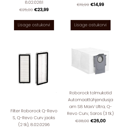
8.02.0281
€14,99
€19,99
€23,99
€25,00
Lisage ostukorvi
Lisage ostukorvi
Roborock tolmukotid
Automaattühjendusja
am S8 MaxV Ultra, Q-
Filter Roborock Q-Revo
Revo Curv, Saros (3 tk.)
S, Q-Revo Curv jaoks
€26,00
€38,00
(2 tk), 8.02.0296