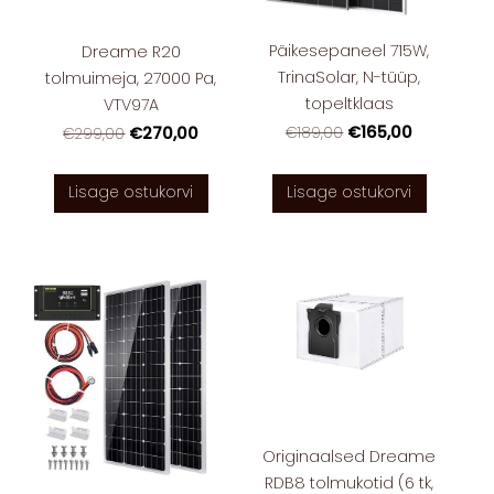
Päikesepaneel 715W,
Dreame R20
TrinaSolar, N-tüüp,
tolmuimeja, 27000 Pa,
topeltklaas
VTV97A
€165,00
€189,00
€270,00
€299,00
Lisage ostukorvi
Lisage ostukorvi
Originaalsed Dreame
RDB8 tolmukotid (6 tk,