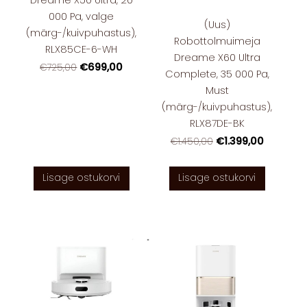
Dreame X50 Ultra, 20
000 Pa, valge
(Uus)
(märg-/kuivpuhastus),
Robottolmuimeja
RLX85CE-6-WH
Dreame X60 Ultra
€699,00
€725,00
Complete, 35 000 Pa,
Must
(märg-/kuivpuhastus),
RLX87DE-BK
€1.399,00
€1.450,00
Lisage ostukorvi
Lisage ostukorvi