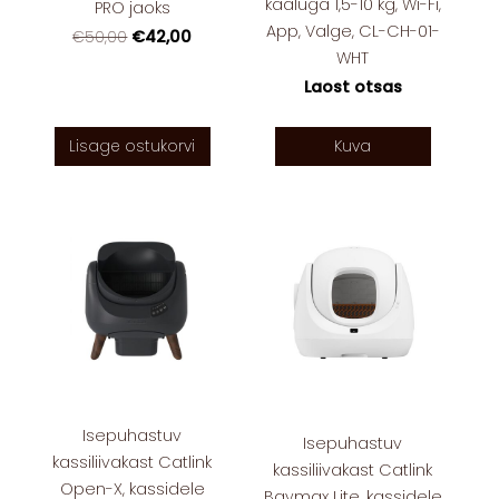
kaaluga 1,5-10 kg, Wi-Fi,
PRO jaoks
App, Valge, CL-CH-01-
€42,00
€50,00
WHT
Laost otsas
Lisage ostukorvi
Kuva
Isepuhastuv
Isepuhastuv
kassiliivakast Catlink
kassiliivakast Catlink
Open-X, kassidele
Baymax Lite, kassidele