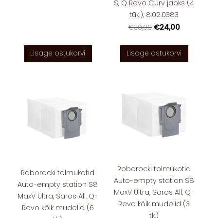
S, Q Revo Curv jaoks (4
tük.), 8.02.0383
€24,00
€30,00
Lisage ostukorvi
Lisage ostukorvi
Roborocki tolmukotid
Roborocki tolmukotid
Auto-empty station S8
Auto-empty station S8
MaxV Ultra, Saros All, Q-
MaxV Ultra, Saros All, Q-
Revo kõik mudelid (3
Revo kõik mudelid (6
tk.)