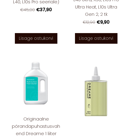
L40, L10s Pro seeriale)
Ultra Heat, L10s Ultra
€37,90
€45,00
Gen 2, 2 tk
€9,90
€12,90
Lisage ostukorvi
Lisage ostukorvi
Originaalne
põrandapuhastusvah
end Dreame 1 liiter