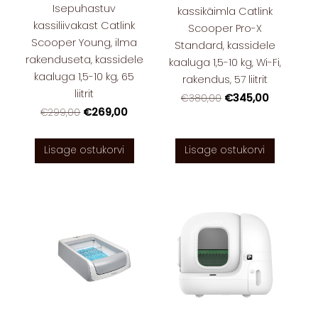
Isepuhastuv
kassikäimla Catlink
kassiliivakast Catlink
Scooper Pro-X
Scooper Young, ilma
Standard, kassidele
rakenduseta, kassidele
kaaluga 1,5-10 kg, Wi-Fi,
kaaluga 1,5-10 kg, 65
rakendus, 57 liitrit
liitrit
€345,00
€380,00
€269,00
€299,00
Lisage ostukorvi
Lisage ostukorvi