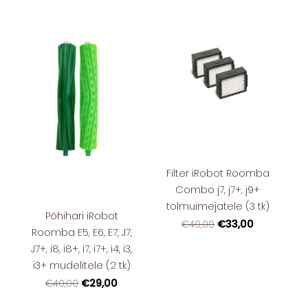
Filter iRobot Roomba
Combo j7, j7+, j9+
tolmuimejatele (3 tk)
Põhihari iRobot
€33,00
€40,00
Roomba E5, E6, E7, J7,
J7+, i8, i8+, i7, i7+, i4, i3,
i3+ mudelitele (2 tk)
€29,00
€40,00