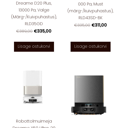
Dreame D20 Plus,
000 Pa, Must
13000 Pa, Valge
(märg-/kuivpuhastus),
(Märg-/Kuivpuhastus),
RLD43SD-BK
RLD35GD
€311,00
€335,00
€335,00
€389,00
Lisage ostukorvi
Lisage ostukorvi
Robottolmuimeja