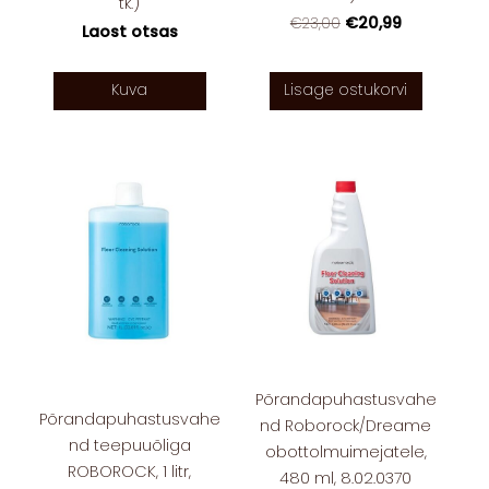
tk.)
€20,99
€23,00
Laost otsas
Kuva
Lisage ostukorvi
Põrandapuhastusvahe
Põrandapuhastusvahe
nd Roborock/Dreame
nd teepuuõliga
obottolmuimejatele,
ROBOROCK, 1 litr,
480 ml, 8.02.0370