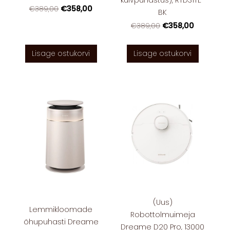
kuivpuhastus), RTD31TE-
€358,00
€389,00
BK
€358,00
€389,00
Lisage ostukorvi
Lisage ostukorvi
(Uus)
Lemmikloomade
Robottolmuimeja
õhupuhasti Dreame
Dreame D20 Pro, 13000