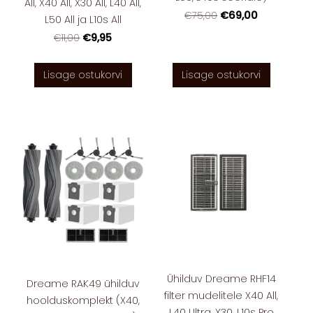
All, X40 All, X30 All, L40 All,
€69,00
€75,00
L50 All ja L10s All
€9,95
€11,00
Lisage ostukorvi
Lisage ostukorvi
Ühilduv Dreame RHF14
Dreame RAK49 ühilduv
filter mudelitele X40 All,
hoolduskomplekt (X40,
L40 Ultra, X30, L10s Pro