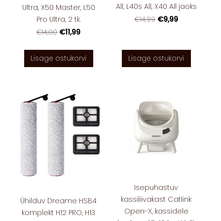
All, L40s All, X40 All jaoks
Ultra, X50 Master, L50
Pro Ultra, 2 tk.
€9,99
€14,99
€11,99
€14,00
Lisage ostukorvi
Lisage ostukorvi
Isepuhastuv
kassiliivakast Catlink
Ühilduv Dreame HSB4
Open-X, kassidele
komplekt H12 PRO, H13