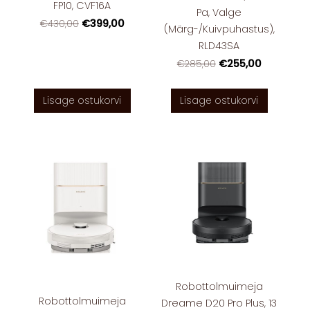
FP10, CVF16A
Pa, Valge
€399,00
€430,00
(Märg-/Kuivpuhastus),
RLD43SA
€255,00
€285,00
Lisage ostukorvi
Lisage ostukorvi
Robottolmuimeja
Robottolmuimeja
Dreame D20 Pro Plus, 13