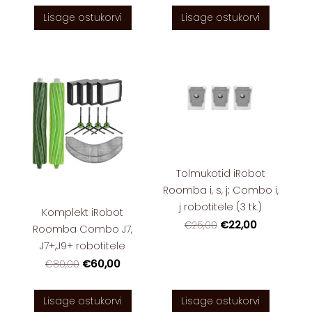
Lisage ostukorvi
Lisage ostukorvi
Tolmukotid iRobot
Roomba i, s, j; Combo i,
j robotitele (3 tk.)
Komplekt iRobot
€22,00
€25,00
Roomba Combo J7,
J7+,J9+ robotitele
€60,00
€80,00
Lisage ostukorvi
Lisage ostukorvi