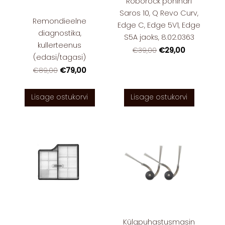
Roborock põhihari
Saros 10, Q Revo Curv,
Remondieelne
Edge C, Edge 5V1, Edge
diagnostika,
S5A jaoks, 8.02.0363
kullerteenus
€29,00
€39,00
(edasi/tagasi)
€79,00
€89,00
Lisage ostukorvi
Lisage ostukorvi
Külgpuhastusmasin