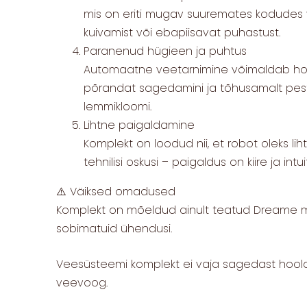
mis on eriti mugav suuremates kodudes v
kuivamist või ebapiisavat puhastust.
Paranenud hügieen ja puhtus
Automaatne veetarnimine võimaldab hoi
põrandat sagedamini ja tõhusamalt pesta.
lemmikloomi.
Lihtne paigaldamine
Komplekt on loodud nii, et robot oleks lih
tehnilisi oskusi – paigaldus on kiire ja intui
⚠️ Väiksed omadused
Komplekt on mõeldud ainult teatud Dreame mude
sobimatuid ühendusi.
Veesüsteemi komplekt ei vaja sagedast hooldu
veevoog.