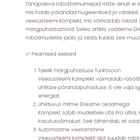
Tänapäeva robottolmuimejad mitte ainult ei 
mis hoiab põrandad hügieenilised ja värsked. Se
veesüsteemi komplekt, mis võimaldab robotil a
märgpuhastustööd. Selles artiklis vaatleme D
robotimudelite jaoks ja seda, kuidas see muud
✅ Peamised eelised
Täielik märgpuhastuse funktsioon
Veesüsteemi komplekt võimaldab robotil 
ühtlase põrandapuhastuse. Ei ole vaja iga
energiat.
Ühilduvus mitme Dreame seadmega
Komplekt sobib mudelitele L10s Pro Ultra, X3
kasutusvõimalust. See tähendab, et saat
Automaatne veetarnimine
Veesüsteemi komplekti abil suudab robo