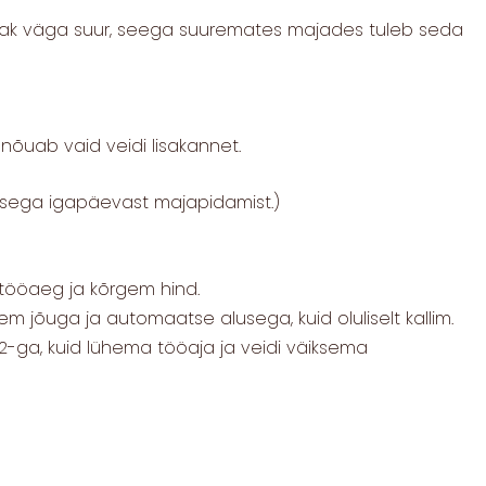
paak väga suur, seega suuremates majades tuleb seda
 nõuab vaid veidi lisakannet.
i sega igapäevast majapidamist.)
 tööaeg ja kõrgem hind.
m jõuga ja automaatse alusega, kuid oluliselt kallim.
ga, kuid lühema tööaja ja veidi väiksema