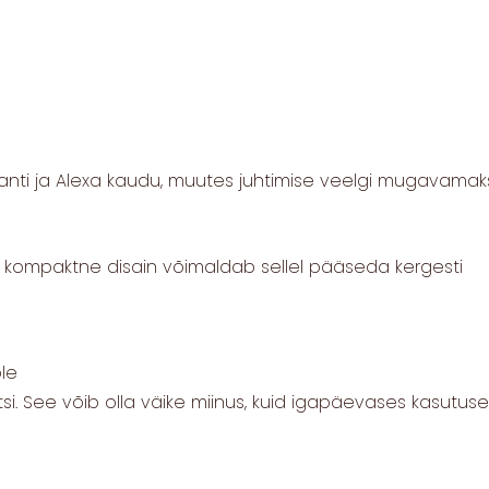
tanti ja Alexa kaudu, muutes juhtimise veelgi mugavamaks
a kompaktne disain võimaldab sellel pääseda kergesti
le
si. See võib olla väike miinus, kuid igapäevases kasutus