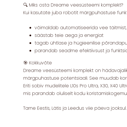
🔍 Miks osta Dreame veesüsteemi komplekt?
Kui kasutate juba robotit märgpuhastuse funkt
võimaldab automatiseerida vee täitmist
säästab teie aega ja energiat
tagab ühtlase ja hügieenilise põrandap
parandab seadme efektiivsust ja funktsi
🎯 Kokkuvõte
Dreame veesüsteemi komplekt on hädavajalik,
märgpuhastuse potentsiaali. See muudab korist
Eriti sobiv mudelitele L10s Pro Ultra, X30, X40 Ul
mis parandab oluliselt kodu koristamiskogemus
Tarne Eestis, Lätis ja Leedus viie päeva jooksul.