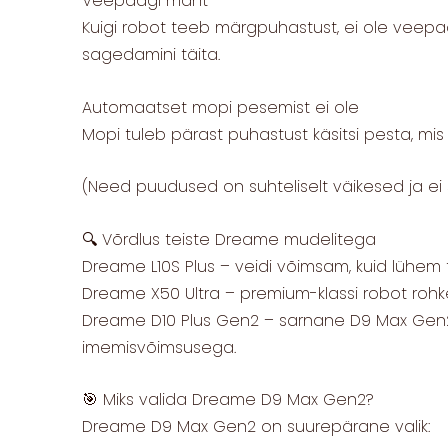
Veepaagi maht
Kuigi robot teeb märgpuhastust, ei ole vee
sagedamini täita.
Automaatset mopi pesemist ei ole
Mopi tuleb pärast puhastust käsitsi pesta, mis
(Need puudused on suhteliselt väikesed ja e
🔍 Võrdlus teiste Dreame mudelitega
Dreame L10S Plus – veidi võimsam, kuid lühem
Dreame X50 Ultra – premium-klassi robot rohke
Dreame D10 Plus Gen2 – sarnane D9 Max Gen2-
imemisvõimsusega.
🎯 Miks valida Dreame D9 Max Gen2?
Dreame D9 Max Gen2 on suurepärane valik: