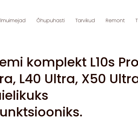
olmuimejad
Õhupuhasti
Tarvikud
Remont
mi komplekt L10s Pr
ra, L40 Ultra, X50 Ultr
ielikuks
nktsiooniks.