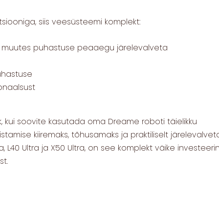
siooniga, siis veesüsteemi komplekt:
, muutes puhastuse peaaegu järelevalveta
uhastuse
onaalsust
 kui soovite kasutada oma Dreame roboti täielikku
amise kiiremaks, tõhusamaks ja praktiliselt järelevalveta
tra, L40 Ultra ja X50 Ultra, on see komplekt väike investeeri
t.