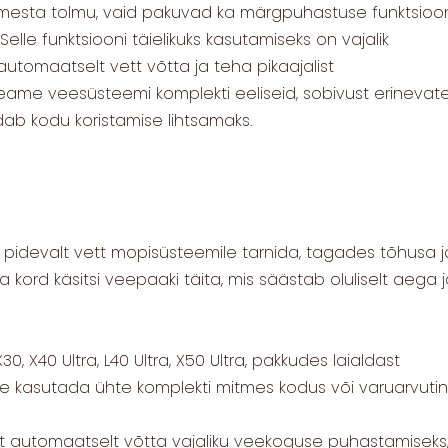
imesta tolmu, vaid pakuvad ka märgpuhastuse funktsioon
lle funktsiooni täielikuks kasutamiseks on vajalik
utomaatselt vett võtta ja teha pikaajalist
reame veesüsteemi komplekti eeliseid, sobivust erinevat
ab kodu koristamise lihtsamaks.
pidevalt vett mopisüsteemile tarnida, tagades tõhusa j
 kord käsitsi veepaaki täita, mis säästab oluliselt aega 
0, X40 Ultra, L40 Ultra, X50 Ultra, pakkudes laialdast
e kasutada ühte komplekti mitmes kodus või varuarvutin
t automaatselt võtta vajaliku veekoguse puhastamiseks