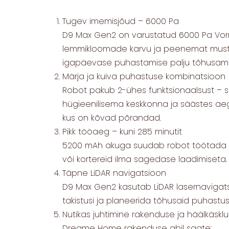
Tugev imemisjõud – 6000 Pa
D9 Max Gen2 on varustatud 6000 Pa Vor
lemmikloomade karvu ja peenemat mustus
igapäevase puhastamise palju tõhusama
Märja ja kuiva puhastuse kombinatsioon
Robot pakub 2-ühes funktsionaalsust –
hügieenilisema keskkonna ja säästes aega.
kus on kõvad põrandad.
Pikk tööaeg – kuni 285 minutit
5200 mAh akuga suudab robot töötada k
või kortereid ilma sagedase laadimiseta. S
Täpne LiDAR navigatsioon
D9 Max Gen2 kasutab LiDAR lasernavigats
takistusi ja planeerida tõhusaid puhastus
Nutikas juhtimine rakenduse ja häälkäskl
Dreame Home rakenduse abil saate: