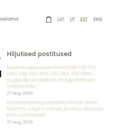
Toetama
LAT
LIT
EST
ENG
o
Hiljutised postitused
Dreame veesüsteemi komplekt L10s Pro
a
Ultra, X30, X40 Ultra, L40 Ultra, X50 Ultra –
mugavaks ja täielikuks märgpuhastuse
funktsiooniks.
27 aug, 2025
Robottolmuimeja Dreame D9 Max Gen2,
6000 Pa, valge – võimas ja tõhus abimees
kodu koristamisel.
27 aug, 2025