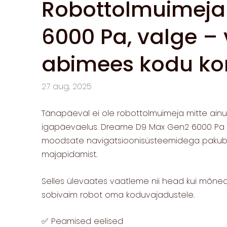
Robottolmuimeja
6000 Pa, valge –
abimees kodu kor
27 aug, 2025
Tänapäeval ei ole robottolmuimeja mitte ainult
igapäevaelus. Dreame D9 Max Gen2 6000 Pa im
moodsate navigatsioonisüsteemidega pakub 
majapidamist.
Selles ülevaates vaatleme nii head kui mõned
sobivaim robot oma koduvajadustele.
✅ Peamised eelised