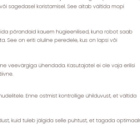
õi sagedasel koristamisel. See aitab vältida mopi
da põrandaid kauem hügieenilised, kuna robot saab
 See on eriti oluline peredele, kus on lapsi või
tne veevärgiga ühendada. Kasutajatel ei ole vaja erilisi
tiivne.
litele. Enne ostmist kontrollige ühilduvust, et vältida
st, kuid tuleb jälgida selle puhtust, et tagada optimaa