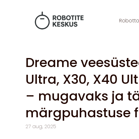
Robott
Dreame veesüstee
Ultra, X30, X40 Ult
– mugavaks ja tä
märgpuhastuse fu
27 aug, 2025