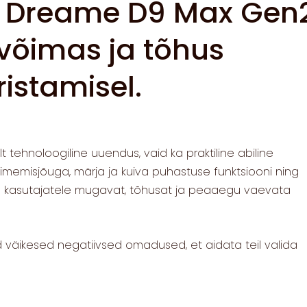
 Dreame D9 Max Gen2
 võimas ja tõhus
istamisel.
 tehnoloogiline uuendus, vaid ka praktiline abiline
emisjõuga, märja ja kuiva puhastuse funktsiooni ning
kasutajatele mugavat, tõhusat ja peaaegu vaevata
 väikesed negatiivsed omadused, et aidata teil valida