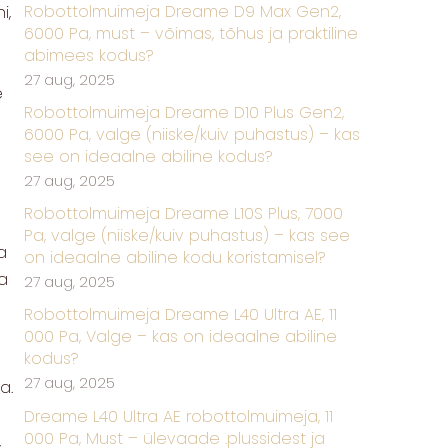
Robottolmuimeja Dreame D9 Max Gen2,
i,
6000 Pa, must – võimas, tõhus ja praktiline
abimees kodus?
27 aug, 2025
e
Robottolmuimeja Dreame D10 Plus Gen2,
6000 Pa, valge (niiske/kuiv puhastus) – kas
see on ideaalne abiline kodus?
27 aug, 2025
Robottolmuimeja Dreame L10S Plus, 7000
Pa, valge (niiske/kuiv puhastus) – kas see
a
on ideaalne abiline kodu koristamisel?
ja
27 aug, 2025
Robottolmuimeja Dreame L40 Ultra AE, 11
000 Pa, Valge – kas on ideaalne abiline
kodus?
27 aug, 2025
a.
Dreame L40 Ultra AE robottolmuimeja, 11
000 Pa, Must – ülevaade .plussidest ja
,