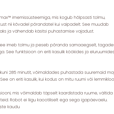
max™ imemissüsteemiga, mis kogub hõlpsasti tolmu,
t nii kõvadel põrandatel kui vaipadelt. See muudab
ks ja vähendab käsitsi puhastamise vajadust.
 see imeb tolmu ja peseb põranda samaaegselt, tagade
 See funktsioon on eriti kasulik köökides ja eluruumides
uni 285 minutit, võimaldades puhastada suuremaid ma
ee on eriti kasulik, kui kodus on mitu ruumi või lemmikloo
iooni, mis võimaldab täpselt kaardistada ruume, vältida
teid. Robot ei liigu kaootiliselt ega sega igapäevaelu.
uste kaudu