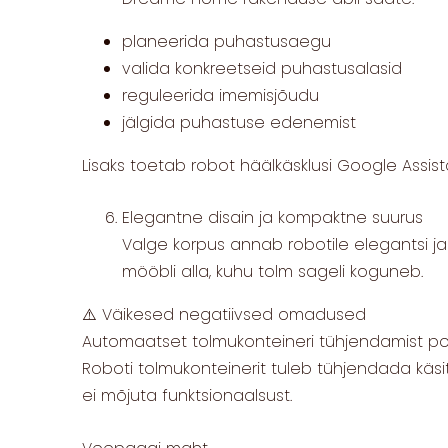
planeerida puhastusaegu
valida konkreetseid puhastusalasid
reguleerida imemisjõudu
jälgida puhastuse edenemist
Lisaks toetab robot häälkäsklusi Google Assis
Elegantne disain ja kompaktne suurus
Valge korpus annab robotile elegantsi j
mööbli alla, kuhu tolm sageli koguneb.
⚠️ Väikesed negatiivsed omadused
Automaatset tolmukonteineri tühjendamist po
Roboti tolmukonteinerit tuleb tühjendada käsit
ei mõjuta funktsionaalsust.