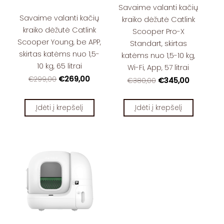
Savaime valanti kačių
Savaime valanti kačių
kraiko dėžutė Catlink
kraiko dėžutė Catlink
Scooper Pro-X
Scooper Young, be APP,
Standart, skirtas
skirtas katėms nuo 1,5-
katėms nuo 1,5-10 kg,
10 kg, 65 litrai
Wi-Fi, App, 57 litrai
€269,00
€299,00
€345,00
€380,00
Įdėti į krepšelį
Įdėti į krepšelį