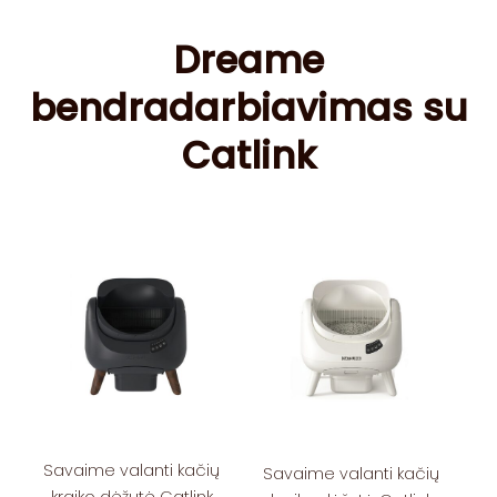
Dreame
bendradarbiavimas su
Catlink
Savaime valanti kačių
Savaime valanti kačių