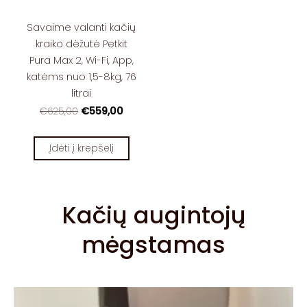
Savaime valanti kačių
kraiko dėžutė Petkit
Pura Max 2, Wi-Fi, App,
katėms nuo 1,5-8kg, 76
litrai
€559,00
€625,00
Įdėti į krepšelį
Kačių augintojų
mėgstamas