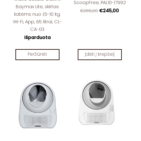
ScoopFree, PAL10-17992
Baymax Lite, skirtas
€245,00
€265,00
katėms nuo 1,5-10 kg,
Wi-Fi, App, 65 litrai, CL-
CA-03
Išparduota
Peržiūrėti
Įdėti į krepšelį