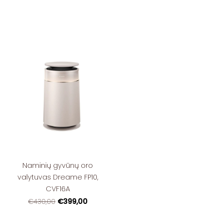
Naminių gyvūnų oro
valytuvas Dreame FP10,
CVF16A
€399,00
€430,00